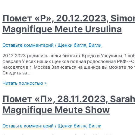
27.03.2024,
Simonaland
MCGregor
Помет «Р», 20.12.2023, Simo
x
Magnifique
Magnifique Meute Ursulina
Meute
Olivia
Оставьте комментарий
/
Щенки бигля
,
Бигли
20.12.2023 родились щеки бигля от Кредо и Урсулины. 1 ко
февраля У всех наших щенков полная родословная РКФ-FC
находятся в г. Москва Записаться на щенков вы можете по 
Следить за …
Помет
Читать полностью »
«Р»,
20.12.2023,
Помет «П», 28.11.2023, Sarah
Simonaland
Optimum
Magnifique Meute Show
Credo
x
Magnifique
Оставьте комментарий
/
Щенки бигля
,
Бигли
Meute
Ursulina