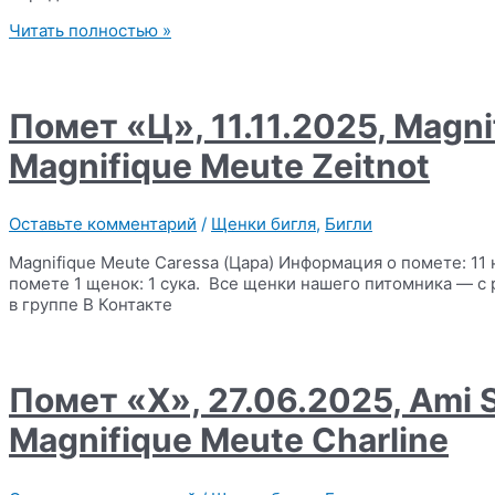
Помет
Читать полностью »
«Ч»,
11.05.2026
,
Varinhouse
Помет «Ц», 11.11.2025, Magni
Solano
Wind
Magnifique Meute Zeitnot
of
Spain
x
Оставьте комментарий
/
Щенки бигля
,
Бигли
Magnifique
Meute
Magnifique Meute Caressa (Цара) Информация о помете: 11 
Fiction
помете 1 щенок: 1 сука. Все щенки нашего питомника — с
в группе В Контакте
Помет «Х», 27.06.2025, Ami 
Magnifique Meute Charline