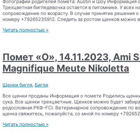
Фотографии родителей помета: Austin и Шоу Информация о
Трехцветная бигледевочка остается в питомнике. У всех 
сопровождение по возрасту. В случае принятие решения о
номеру +79265235912. Следить за ростом щенков можно в
Помет
Читать полностью »
«П»,
28.11.2023,
Sarah
Lee’s
Помет «O», 14.11.2023, Ami 
Pack
Austin
Magnifique Meute Nikoletta
x
Magnifique
Meute
Щенки бигля
,
Бигли
Show
Все щенки проданы Информация о помете Родились щенки б
сука. Все щенки трехцветные. Щенков можно будет забират
родословная РКФ-FCI. Ветеринарное сопровождение по во
щенка свяжитесь, пожалуйста, со мной по номеру +792652
Помет
Читать полностью »
«O»,
14.11.2023,