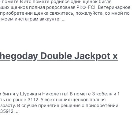
 помете В это помете родился один щенок бигля.
наших щенков полная родословная РКФ-FCI. Ветеринарное
 приобретении щенка свяжитесь, пожалуйста, со мной по
 моем инстаграм аккаунте: …
Shegoday Double Jackpot x
игля у Шурика и Николетты! В помете 3 кобеля и 1
ь не ранее 31.12. У всех наших щенков полная
зрасту. В случае принятие решения о приобретении
35912. …