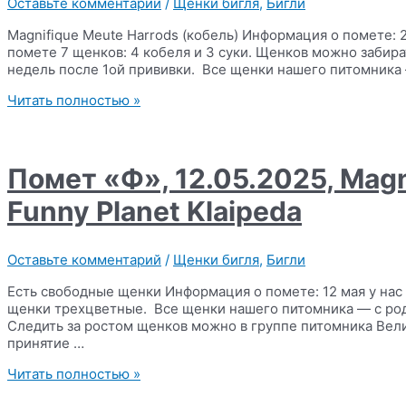
Оставьте комментарий
/
Щенки бигля
,
Бигли
Magnifique Meute Harrods (кобель) Информация о помете: 2
помете 7 щенков: 4 кобеля и 3 суки. Щенков можно забира
недель после 1ой прививки. Все щенки нашего питомника 
Помет
Читать полностью »
«Х»,
27.06.2025,
Ami
Shegoday
Помет «Ф», 12.05.2025, Magn
Double
Jackpot
Funny Planet Klaipeda
х
Magnifique
Meute
Оставьте комментарий
/
Щенки бигля
,
Бигли
Charline
Есть свободные щенки Информация о помете: 12 мая у нас 
щенки трехцветные. Все щенки нашего питомника — с родо
Следить за ростом щенков можно в группе питомника Вели
принятие …
Помет
Читать полностью »
«Ф»,