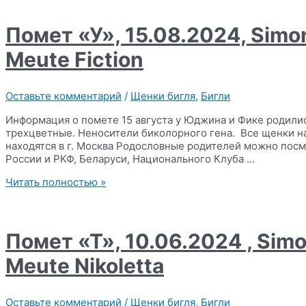
12.05.2025,
Magnifique
Meute
Помет «У», 15.08.2024, Simo
Panigale
х
Meute Fiction
Funny
Planet
Klaipeda
Оставьте комментарий
/
Щенки бигля
,
Бигли
Информация о помете 15 августа у Юджина и Фике родились
трехцветные. Неносители биколорного гена. Все щенки н
находятся в г. Москва Родословные родителей можно посм
России и РКФ, Беларуси, Национального Клуба …
Помет
Читать полностью »
«У»,
15.08.2024,
Simonaland
Yudgine
Помет «Т», 10.06.2024 , Sim
x
Magnifique
Meute Nikoletta
Meute
Fiction
Оставьте комментарий
/
Щенки бигля
,
Бигли