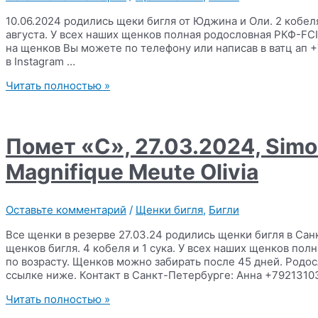
10.06.2024 родились щеки бигля от Юджина и Оли. 2 кобел
августа. У всех наших щенков полная родословная РКФ-FC
на щенков Вы можете по телефону или написав в ватц ап 
в Instagram …
Помет
Читать полностью »
«Т»,
10.06.2024
,
Simonaland
Помет «C», 27.03.2024, Sim
Yudgine
x
Magnifique Meute Olivia
Magnifique
Meute
Nikoletta
Оставьте комментарий
/
Щенки бигля
,
Бигли
Все щенки в резерве 27.03.24 родились щенки бигля в Са
щенков бигля. 4 кобеля и 1 сука. У всех наших щенков п
по возрасту. Щенков можно забирать после 45 дней. Родо
ссылке ниже. Контакт в Санкт-Петербурге: Анна +7921310
Помет
Читать полностью »
«C»,