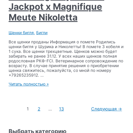
Jackpot x Magnifique
Meute Nikoletta
Щенки бигля
,
Бигли
Все щенки проданы Информация о помете Родились
щенки бигля у Шурика и Николетты! В помете 3 кобеля и
1 сука. Все щенки трехцветные. Щенков можно будет
забирать не ранее 31.12. У всех наших щенков полная
родословная РКФ-FCI. Ветеринарное сопровождение по
возрасту. В случае принятие решения о приобретении
щенка свяжитесь, пожалуйста, со мной по номеру
+79265235912. …
Помет
Читать полностью »
«O»,
14.11.2023,
Ami
Shegoday
Пагинация
Double
1
2
…
13
Следующая
→
записей
Jackpot
x
Magnifique
Meute
Выбрать категорию
Nikoletta