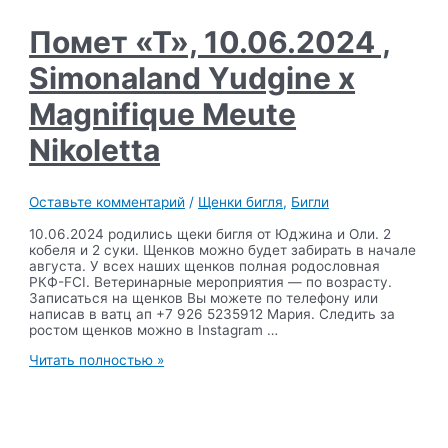
Magnifique
Meute
Помет «Т», 10.06.2024 ,
Fiction
Simonaland Yudgine x
Magnifique Meute
Nikoletta
Оставьте комментарий
/
Щенки бигля
,
Бигли
10.06.2024 родились щеки бигля от Юджина и Оли. 2
кобеля и 2 суки. Щенков можно будет забирать в начале
августа. У всех наших щенков полная родословная
РКФ-FCI. Ветеринарные мероприятия — по возрасту.
Записаться на щенков Вы можете по телефону или
написав в ватц ап +7 926 5235912 Мария. Следить за
ростом щенков можно в Instagram …
Помет
Читать полностью »
«Т»,
10.06.2024
,
Simonaland
Yudgine