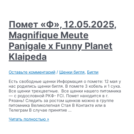
Ami
Shegoday
Double
Jackpot
х
Помет «Ф», 12.05.2025,
Magnifique
Meute
Magnifique Meute
Charline
Panigale х Funny Planet
Klaipeda
Оставьте комментарий
/
Щенки бигля
,
Бигли
Есть свободные щенки Информация о помете: 12 мая у
нас родились щенки бигля. В помете 3 кобель и 1 сука.
Все щенки трехцветные. Все щенки нашего питомника
— с родословной РКФ- FCI. Помет находится в г.
Рязань! Следить за ростом щенков можно в группе
питомника Великолепная Стая В Контакте или в
Телеграм В случае принятие …
Помет
Читать полностью »
«Ф»,
12.05.2025,
Magnifique