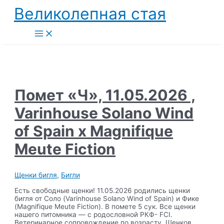
Перейти
Великолепная стая
к
содержимому
Main
Menu
Помет «Ч», 11.05.2026 ,
Varinhouse Solano Wind
of Spain x Magnifique
Meute Fiction
Щенки бигля
,
Бигли
Есть свободные щенки! 11.05.2026 родились щенки
бигля от Соло (Varinhouse Solano Wind of Spain) и Фике
(Magnifique Meute Fiction). В помете 5 сук. Все щенки
нашего питомника — с родословной РКФ- FCI.
Ветеринарное сопровождение по возрасту. Щенков