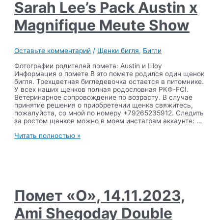
Meute
Sarah Lee’s Pack Austin x
Ursulina
Magnifique Meute Show
Оставьте комментарий
/
Щенки бигля
,
Бигли
Фотографии родителей помета: Austin и Шоу
Информация о помете В это помете родился один щенок
бигля. Трехцветная бигледевочка остается в питомнике.
У всех наших щенков полная родословная РКФ-FCI.
Ветеринарное сопровождение по возрасту. В случае
принятие решения о приобретении щенка свяжитесь,
пожалуйста, со мной по номеру +79265235912. Следить
за ростом щенков можно в моем инстаграм аккаунте: …
Помет
Читать полностью »
«П»,
28.11.2023,
Sarah
Lee’s
Pack
Austin
x
Помет «O», 14.11.2023,
Magnifique
Meute
Ami Shegoday Double
Show