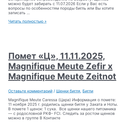
можно будет забирать с 11.07.2026 Если у Вас есть
вопросы по особенностям породы бигль или Вы хотите
записать …
Помет
Читать полностью »
«Ч»,
11.05.2026
,
Varinhouse
Solano
Wind
of
Помет «Ц», 11.11.2025,
Spain
x
Magnifique Meute Zefir х
Magnifique
Meute
Magnifique Meute Zeitnot
Fiction
Оставьте комментарий
/
Щенки бигля
,
Бигли
Magnifique Meute Caressa (Цара) Информация о помете:
11 ноября 2025 г. родились щенки бигля у Заката и Ноты.
В помете 1 щенок: 1 сука. Все щенки нашего питомника
— с родословной РКФ- FCI. Следить за ростом щенков
можно в группе В Контакте