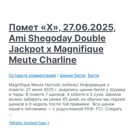
Помет «Х», 27.06.2025,
Ami Shegoday Double
Jackpot х Magnifique
Meute Charline
Оставьте комментарий
/
Щенки бигля
,
Бигли
Magnifique Meute Harrods (кобель) Информация о
помете: 27 июня 2025 г. родились щенки бигля у Шурика
и Чары. В помете 7 щенков: 4 кобеля и 3 суки. Щенков
можно забирать не ранее 45 дней, но обычно мы отдаем
щенков в 9 недель после 1ой прививки. Все щенки
нашего питомника — с родословной РКФ- FCI. Следить
…
Помет
Читать полностью »
«Х»,
27.06.2025,