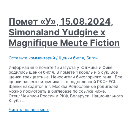
Meute
Panigale
х
Funny
Помет «У», 15.08.2024,
Planet
Klaipeda
Simonaland Yudgine x
Magnifique Meute Fiction
Оставьте комментарий
/
Щенки бигля
,
Бигли
Информация о помете 15 августа у Юджина и Фике
родились щенки бигля. В помете 1 кобель и 5 сук. Все
щенки трехцветные. Неносители биколорного гена. Все
щенки нашего питомника — с родословной РКФ- FCI.
Щенки находятся в г. Москва Родословные родителей
можно посмотреть в биглебазе по ссылке ниже.
Отец: Чемпион России и РКФ, Беларуси, Национального
Клуба …
Помет
Читать полностью »
«У»,
15.08.2024,
Simonaland
Yudgine
x