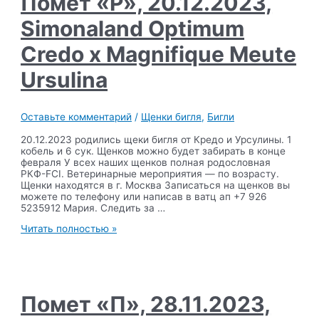
Помет «Р», 20.12.2023,
Olivia
Simonaland Optimum
Credo x Magnifique Meute
Ursulina
Оставьте комментарий
/
Щенки бигля
,
Бигли
20.12.2023 родились щеки бигля от Кредо и Урсулины. 1
кобель и 6 сук. Щенков можно будет забирать в конце
февраля У всех наших щенков полная родословная
РКФ-FCI. Ветеринарные мероприятия — по возрасту.
Щенки находятся в г. Москва Записаться на щенков вы
можете по телефону или написав в ватц ап +7 926
5235912 Мария. Следить за …
Помет
Читать полностью »
«Р»,
20.12.2023,
Simonaland
Optimum
Credo
x
Помет «П», 28.11.2023,
Magnifique