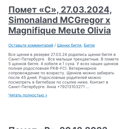
x
Magnifique
Помет «C», 27.03.2024,
Meute
Nikoletta
Simonaland MCGregor x
Magnifique Meute Olivia
Оставьте комментарий
/
Щенки бигля
,
Бигли
Все щенки в резерве 27.03.24 родились щенки бигля в
Санкт-Петербурге . Все малыши трехцветные. В помете
5 щенков бигля. 4 кобеля и 1 сука. У всех наших щенков
полная родословная РКФ-FCI. Ветеринарное
сопровождение по возрасту. Щенков можно забирать
после 45 дней. Родословные родителей можно
посмотреть в биглебазе по ссылке ниже. Контакт в
Санкт-Петербурге: Анна +79213103271 …
Помет
Читать полностью »
«C»,
27.03.2024,
Simonaland
MCGregor
x
Magnifique
Meute