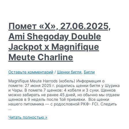
Помет «Х», 27.06.2025,
Ami Shegoday Double
Jackpot х Magnifique
Meute Charline
Оставьте комментарий
/
Щенки бигля
,
Бигли
Magnifique Meute Harrods (кобель) Информация о
помете: 27 июня 2025 г. родились щенки бигля у Шурика
и Чары. В помете 7 щенков: 4 кобеля и 3 суки. Щенков
можно забирать не ранее 45 дней, но обычно мы отдаем
щенков в 9 недель после 1ой прививки. Все щенки
нашего питомника — с родословной РКФ- FCI. Следить
…
Помет
Читать полностью »
«Х»,
27.06.2025,