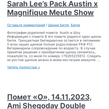
Meute
Sarah Lee’s Pack Austin x
Ursulina
Magnifique Meute Show
Оставьте комментарий
/
Щенки бигля
,
Бигли
Фотографии родителей помета: Austin и Шоу
Информация о помете В это помете родился один щенок
бигля. Трехцветная бигледевочка остается в питомнике.
У всех наших щенков полная родословная РКФ-FCI.
Ветеринарное сопровождение по возрасту. В случае
принятие решения о приобретении щенка свяжитесь,
пожалуйста, со мной по номеру +79265235912. Следить
за ростом щенков можно в моем инстаграм аккаунте: …
Помет
Читать полностью »
«П»,
28.11.2023,
Sarah
Lee’s
Pack
Austin
x
Помет «O», 14.11.2023,
Magnifique
Meute
Ami Shegoday Double
Show