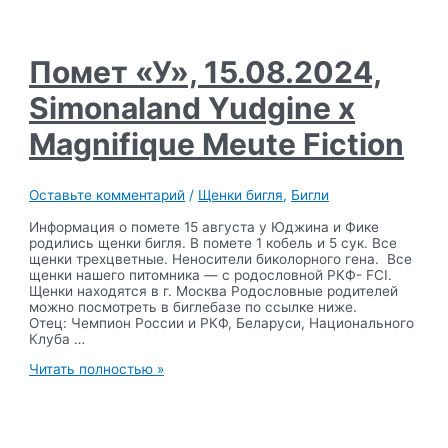
Meute
Panigale
х
Funny
Помет «У», 15.08.2024,
Planet
Klaipeda
Simonaland Yudgine x
Magnifique Meute Fiction
Оставьте комментарий
/
Щенки бигля
,
Бигли
Информация о помете 15 августа у Юджина и Фике
родились щенки бигля. В помете 1 кобель и 5 сук. Все
щенки трехцветные. Неносители биколорного гена. Все
щенки нашего питомника — с родословной РКФ- FCI.
Щенки находятся в г. Москва Родословные родителей
можно посмотреть в биглебазе по ссылке ниже.
Отец: Чемпион России и РКФ, Беларуси, Национального
Клуба …
Помет
Читать полностью »
«У»,
15.08.2024,
Simonaland
Yudgine
x