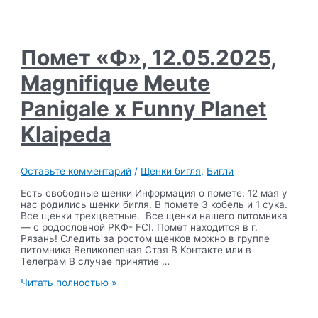
Ami
Shegoday
Double
Jackpot
х
Помет «Ф», 12.05.2025,
Magnifique
Meute
Magnifique Meute
Charline
Panigale х Funny Planet
Klaipeda
Оставьте комментарий
/
Щенки бигля
,
Бигли
Есть свободные щенки Информация о помете: 12 мая у
нас родились щенки бигля. В помете 3 кобель и 1 сука.
Все щенки трехцветные. Все щенки нашего питомника
— с родословной РКФ- FCI. Помет находится в г.
Рязань! Следить за ростом щенков можно в группе
питомника Великолепная Стая В Контакте или в
Телеграм В случае принятие …
Помет
Читать полностью »
«Ф»,
12.05.2025,
Magnifique