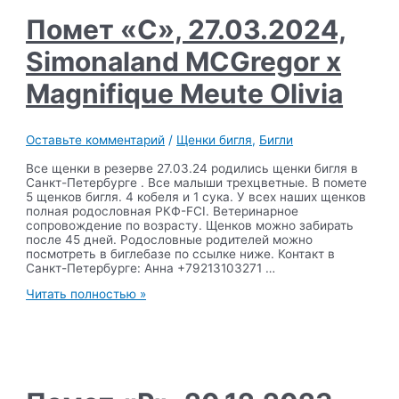
x
Magnifique
Помет «C», 27.03.2024,
Meute
Nikoletta
Simonaland MCGregor x
Magnifique Meute Olivia
Оставьте комментарий
/
Щенки бигля
,
Бигли
Все щенки в резерве 27.03.24 родились щенки бигля в
Санкт-Петербурге . Все малыши трехцветные. В помете
5 щенков бигля. 4 кобеля и 1 сука. У всех наших щенков
полная родословная РКФ-FCI. Ветеринарное
сопровождение по возрасту. Щенков можно забирать
после 45 дней. Родословные родителей можно
посмотреть в биглебазе по ссылке ниже. Контакт в
Санкт-Петербурге: Анна +79213103271 …
Помет
Читать полностью »
«C»,
27.03.2024,
Simonaland
MCGregor
x
Magnifique
Meute