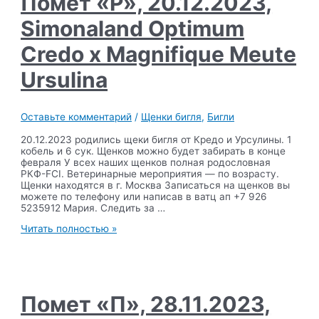
Помет «Р», 20.12.2023,
Olivia
Simonaland Optimum
Credo x Magnifique Meute
Ursulina
Оставьте комментарий
/
Щенки бигля
,
Бигли
20.12.2023 родились щеки бигля от Кредо и Урсулины. 1
кобель и 6 сук. Щенков можно будет забирать в конце
февраля У всех наших щенков полная родословная
РКФ-FCI. Ветеринарные мероприятия — по возрасту.
Щенки находятся в г. Москва Записаться на щенков вы
можете по телефону или написав в ватц ап +7 926
5235912 Мария. Следить за …
Помет
Читать полностью »
«Р»,
20.12.2023,
Simonaland
Optimum
Credo
x
Помет «П», 28.11.2023,
Magnifique