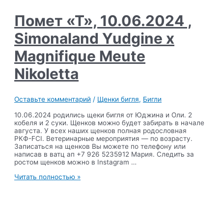
Magnifique
Meute
Помет «Т», 10.06.2024 ,
Fiction
Simonaland Yudgine x
Magnifique Meute
Nikoletta
Оставьте комментарий
/
Щенки бигля
,
Бигли
10.06.2024 родились щеки бигля от Юджина и Оли. 2
кобеля и 2 суки. Щенков можно будет забирать в начале
августа. У всех наших щенков полная родословная
РКФ-FCI. Ветеринарные мероприятия — по возрасту.
Записаться на щенков Вы можете по телефону или
написав в ватц ап +7 926 5235912 Мария. Следить за
ростом щенков можно в Instagram …
Помет
Читать полностью »
«Т»,
10.06.2024
,
Simonaland
Yudgine