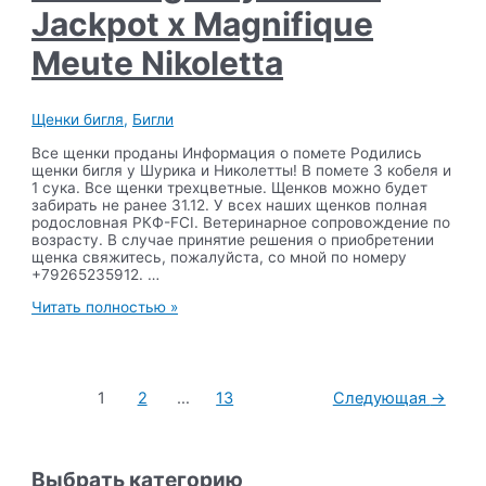
Jackpot x Magnifique
Meute Nikoletta
Щенки бигля
,
Бигли
Все щенки проданы Информация о помете Родились
щенки бигля у Шурика и Николетты! В помете 3 кобеля и
1 сука. Все щенки трехцветные. Щенков можно будет
забирать не ранее 31.12. У всех наших щенков полная
родословная РКФ-FCI. Ветеринарное сопровождение по
возрасту. В случае принятие решения о приобретении
щенка свяжитесь, пожалуйста, со мной по номеру
+79265235912. …
Помет
Читать полностью »
«O»,
14.11.2023,
Ami
Shegoday
Пагинация
Double
1
2
…
13
Следующая
→
записей
Jackpot
x
Magnifique
Meute
Выбрать категорию
Nikoletta