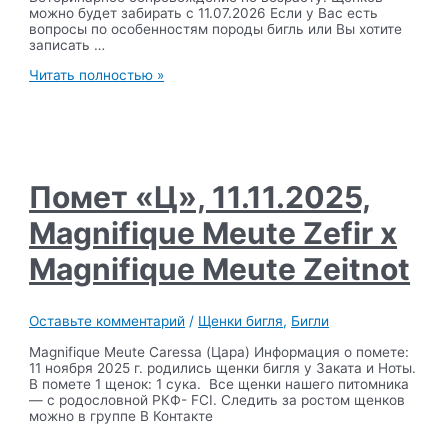
можно будет забирать с 11.07.2026 Если у Вас есть
вопросы по особенностям породы бигль или Вы хотите
записать …
Помет
Читать полностью »
«Ч»,
11.05.2026
,
Varinhouse
Solano
Wind
of
Помет «Ц», 11.11.2025,
Spain
x
Magnifique Meute Zefir х
Magnifique
Meute
Magnifique Meute Zeitnot
Fiction
Оставьте комментарий
/
Щенки бигля
,
Бигли
Magnifique Meute Caressa (Цара) Информация о помете:
11 ноября 2025 г. родились щенки бигля у Заката и Ноты.
В помете 1 щенок: 1 сука. Все щенки нашего питомника
— с родословной РКФ- FCI. Следить за ростом щенков
можно в группе В Контакте