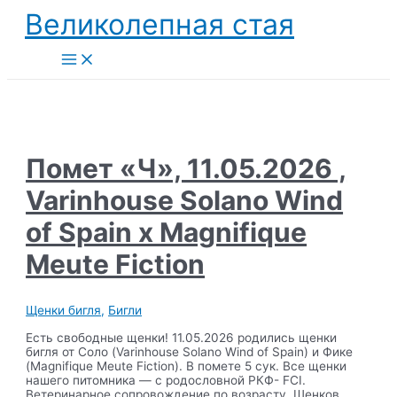
Перейти
Великолепная стая
к
содержимому
Main
Menu
Помет «Ч», 11.05.2026 ,
Varinhouse Solano Wind
of Spain x Magnifique
Meute Fiction
Щенки бигля
,
Бигли
Есть свободные щенки! 11.05.2026 родились щенки
бигля от Соло (Varinhouse Solano Wind of Spain) и Фике
(Magnifique Meute Fiction). В помете 5 сук. Все щенки
нашего питомника — с родословной РКФ- FCI.
Ветеринарное сопровождение по возрасту. Щенков