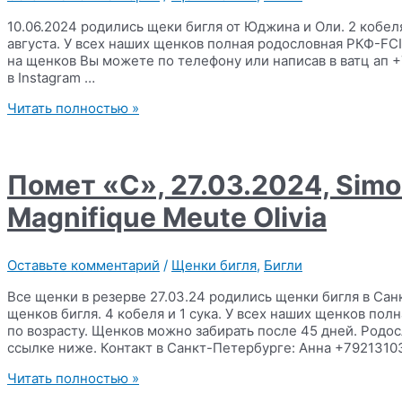
10.06.2024 родились щеки бигля от Юджина и Оли. 2 кобел
августа. У всех наших щенков полная родословная РКФ-FC
на щенков Вы можете по телефону или написав в ватц ап 
в Instagram …
Помет
Читать полностью »
«Т»,
10.06.2024
,
Simonaland
Помет «C», 27.03.2024, Sim
Yudgine
x
Magnifique Meute Olivia
Magnifique
Meute
Nikoletta
Оставьте комментарий
/
Щенки бигля
,
Бигли
Все щенки в резерве 27.03.24 родились щенки бигля в Са
щенков бигля. 4 кобеля и 1 сука. У всех наших щенков п
по возрасту. Щенков можно забирать после 45 дней. Родо
ссылке ниже. Контакт в Санкт-Петербурге: Анна +7921310
Помет
Читать полностью »
«C»,