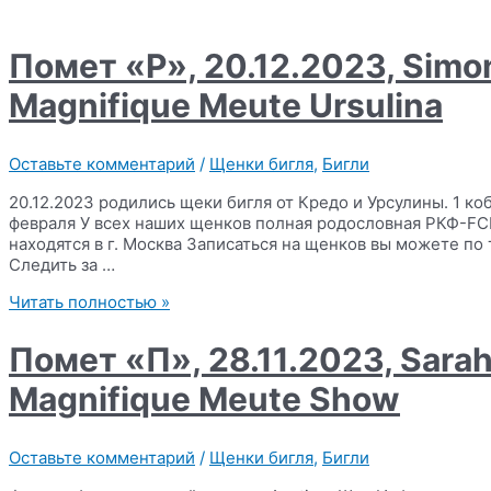
27.03.2024,
Simonaland
MCGregor
Помет «Р», 20.12.2023, Simo
x
Magnifique
Magnifique Meute Ursulina
Meute
Olivia
Оставьте комментарий
/
Щенки бигля
,
Бигли
20.12.2023 родились щеки бигля от Кредо и Урсулины. 1 ко
февраля У всех наших щенков полная родословная РКФ-FC
находятся в г. Москва Записаться на щенков вы можете по 
Следить за …
Помет
Читать полностью »
«Р»,
20.12.2023,
Помет «П», 28.11.2023, Sarah
Simonaland
Optimum
Magnifique Meute Show
Credo
x
Magnifique
Оставьте комментарий
/
Щенки бигля
,
Бигли
Meute
Ursulina