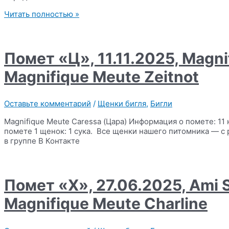
Помет
Читать полностью »
«Ч»,
11.05.2026
,
Varinhouse
Помет «Ц», 11.11.2025, Magni
Solano
Wind
Magnifique Meute Zeitnot
of
Spain
x
Оставьте комментарий
/
Щенки бигля
,
Бигли
Magnifique
Meute
Magnifique Meute Caressa (Цара) Информация о помете: 11 
Fiction
помете 1 щенок: 1 сука. Все щенки нашего питомника — с
в группе В Контакте
Помет «Х», 27.06.2025, Ami 
Magnifique Meute Charline