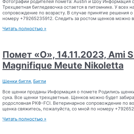
Фотографии родителей помета: Austin и Шоу Информация о
Трехцветная бигледевочка остается в питомнике. У всех 
сопровождение по возрасту. В случае принятие решения о
номеру +79265235912. Следить за ростом щенков можно в
Помет
Читать полностью »
«П»,
28.11.2023,
Sarah
Lee’s
Помет «O», 14.11.2023, Ami 
Pack
Austin
Magnifique Meute Nikoletta
x
Magnifique
Meute
Щенки бигля
,
Бигли
Show
Все щенки проданы Информация о помете Родились щенки б
сука. Все щенки трехцветные. Щенков можно будет забират
родословная РКФ-FCI. Ветеринарное сопровождение по во
щенка свяжитесь, пожалуйста, со мной по номеру +792652
Помет
Читать полностью »
«O»,
14.11.2023,