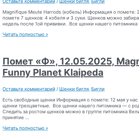
Оставьте комментарий
/
Щенки бигля
,
Бигли
Magnifique Meute Harrods (кобель) Информация о помете: 2
помете 7 щенков: 4 кобеля и 3 суки. Щенков можно забира
недель после 1ой прививки. Все щенки нашего питомника 
Помет
Читать полностью »
«Х»,
27.06.2025,
Ami
Shegoday
Помет «Ф», 12.05.2025, Magn
Double
Jackpot
Funny Planet Klaipeda
х
Magnifique
Meute
Оставьте комментарий
/
Щенки бигля
,
Бигли
Charline
Есть свободные щенки Информация о помете: 12 мая у нас 
щенки трехцветные. Все щенки нашего питомника — с родо
Следить за ростом щенков можно в группе питомника Вели
принятие …
Помет
Читать полностью »
«Ф»,