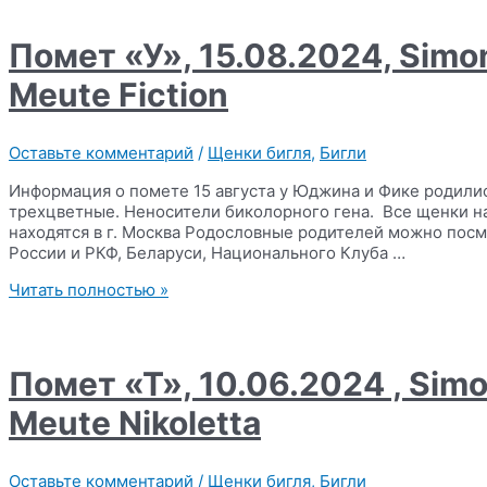
12.05.2025,
Magnifique
Meute
Помет «У», 15.08.2024, Simo
Panigale
х
Meute Fiction
Funny
Planet
Klaipeda
Оставьте комментарий
/
Щенки бигля
,
Бигли
Информация о помете 15 августа у Юджина и Фике родились
трехцветные. Неносители биколорного гена. Все щенки н
находятся в г. Москва Родословные родителей можно посм
России и РКФ, Беларуси, Национального Клуба …
Помет
Читать полностью »
«У»,
15.08.2024,
Simonaland
Yudgine
Помет «Т», 10.06.2024 , Sim
x
Magnifique
Meute Nikoletta
Meute
Fiction
Оставьте комментарий
/
Щенки бигля
,
Бигли