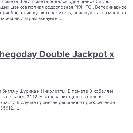
 помете В это помете родился один щенок бигля.
наших щенков полная родословная РКФ-FCI. Ветеринарное
 приобретении щенка свяжитесь, пожалуйста, со мной по
 моем инстаграм аккаунте: …
Shegoday Double Jackpot x
игля у Шурика и Николетты! В помете 3 кобеля и 1
ь не ранее 31.12. У всех наших щенков полная
зрасту. В случае принятие решения о приобретении
35912. …