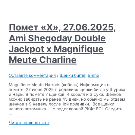
Помет «Х», 27.06.2025,
Ami Shegoday Double
Jackpot х Magnifique
Meute Charline
Оставьте комментарий
/
Щенки бигля
,
Бигли
Magnifique Meute Harrods (кобель) Информация о
помете: 27 июня 2025 г. родились щенки бигля у Шурика
и Чары. В помете 7 щенков: 4 кобеля и 3 суки. Щенков
можно забирать не ранее 45 дней, но обычно мы отдаем
щенков в 9 недель после 1ой прививки. Все щенки
нашего питомника — с родословной РКФ- FCI. Следить
…
Помет
Читать полностью »
«Х»,
27.06.2025,