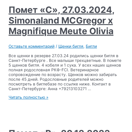
x
Magnifique
Помет «C», 27.03.2024,
Meute
Nikoletta
Simonaland MCGregor x
Magnifique Meute Olivia
Оставьте комментарий
/
Щенки бигля
,
Бигли
Все щенки в резерве 27.03.24 родились щенки бигля в
Санкт-Петербурге . Все малыши трехцветные. В помете
5 щенков бигля. 4 кобеля и 1 сука. У всех наших щенков
полная родословная РКФ-FCI. Ветеринарное
сопровождение по возрасту. Щенков можно забирать
после 45 дней. Родословные родителей можно
посмотреть в биглебазе по ссылке ниже. Контакт в
Санкт-Петербурге: Анна +79213103271 …
Помет
Читать полностью »
«C»,
27.03.2024,
Simonaland
MCGregor
x
Magnifique
Meute