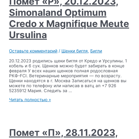
Помет «Р», 20.12.2023,
Olivia
Simonaland Optimum
Credo x Magnifique Meute
Ursulina
Оставьте комментарий
/
Щенки бигля
,
Бигли
20.12.2023 родились щеки бигля от Кредо и Урсулины. 1
кобель и 6 сук. Щенков можно будет забирать в конце
февраля У всех наших щенков полная родословная
РКФ-FCI. Ветеринарные мероприятия — по возрасту.
Щенки находятся в г. Москва Записаться на щенков вы
можете по телефону или написав в ватц ап +7 926
5235912 Мария. Следить за …
Помет
Читать полностью »
«Р»,
20.12.2023,
Simonaland
Optimum
Credo
x
Помет «П», 28.11.2023,
Magnifique