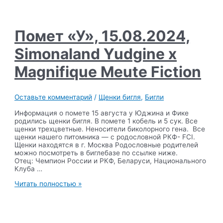
Meute
Panigale
х
Funny
Помет «У», 15.08.2024,
Planet
Klaipeda
Simonaland Yudgine x
Magnifique Meute Fiction
Оставьте комментарий
/
Щенки бигля
,
Бигли
Информация о помете 15 августа у Юджина и Фике
родились щенки бигля. В помете 1 кобель и 5 сук. Все
щенки трехцветные. Неносители биколорного гена. Все
щенки нашего питомника — с родословной РКФ- FCI.
Щенки находятся в г. Москва Родословные родителей
можно посмотреть в биглебазе по ссылке ниже.
Отец: Чемпион России и РКФ, Беларуси, Национального
Клуба …
Помет
Читать полностью »
«У»,
15.08.2024,
Simonaland
Yudgine
x