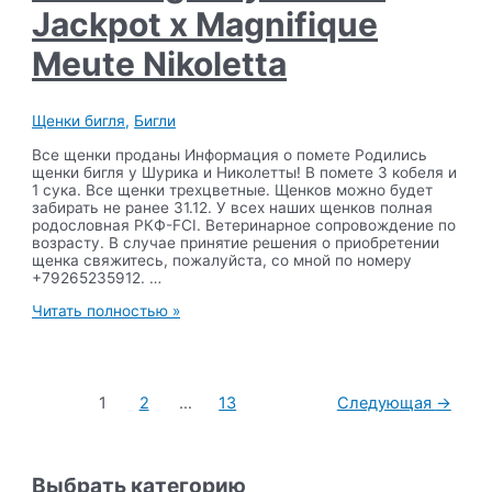
Jackpot x Magnifique
Meute Nikoletta
Щенки бигля
,
Бигли
Все щенки проданы Информация о помете Родились
щенки бигля у Шурика и Николетты! В помете 3 кобеля и
1 сука. Все щенки трехцветные. Щенков можно будет
забирать не ранее 31.12. У всех наших щенков полная
родословная РКФ-FCI. Ветеринарное сопровождение по
возрасту. В случае принятие решения о приобретении
щенка свяжитесь, пожалуйста, со мной по номеру
+79265235912. …
Помет
Читать полностью »
«O»,
14.11.2023,
Ami
Shegoday
Пагинация
Double
1
2
…
13
Следующая
→
записей
Jackpot
x
Magnifique
Meute
Выбрать категорию
Nikoletta