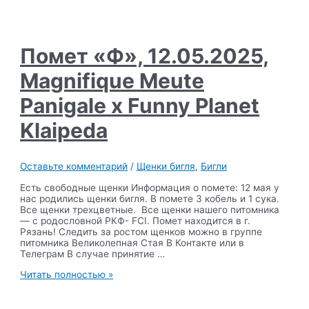
Ami
Shegoday
Double
Jackpot
х
Помет «Ф», 12.05.2025,
Magnifique
Meute
Magnifique Meute
Charline
Panigale х Funny Planet
Klaipeda
Оставьте комментарий
/
Щенки бигля
,
Бигли
Есть свободные щенки Информация о помете: 12 мая у
нас родились щенки бигля. В помете 3 кобель и 1 сука.
Все щенки трехцветные. Все щенки нашего питомника
— с родословной РКФ- FCI. Помет находится в г.
Рязань! Следить за ростом щенков можно в группе
питомника Великолепная Стая В Контакте или в
Телеграм В случае принятие …
Помет
Читать полностью »
«Ф»,
12.05.2025,
Magnifique