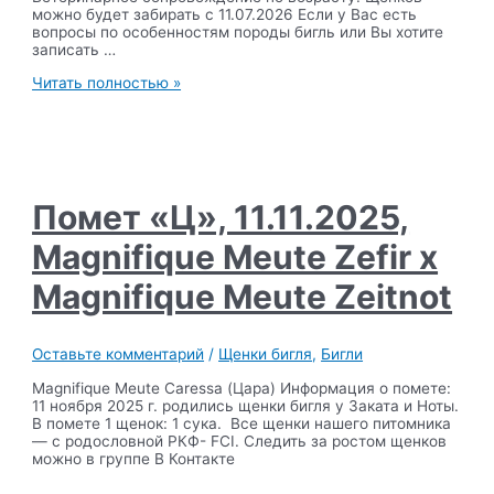
можно будет забирать с 11.07.2026 Если у Вас есть
вопросы по особенностям породы бигль или Вы хотите
записать …
Помет
Читать полностью »
«Ч»,
11.05.2026
,
Varinhouse
Solano
Wind
of
Помет «Ц», 11.11.2025,
Spain
x
Magnifique Meute Zefir х
Magnifique
Meute
Magnifique Meute Zeitnot
Fiction
Оставьте комментарий
/
Щенки бигля
,
Бигли
Magnifique Meute Caressa (Цара) Информация о помете:
11 ноября 2025 г. родились щенки бигля у Заката и Ноты.
В помете 1 щенок: 1 сука. Все щенки нашего питомника
— с родословной РКФ- FCI. Следить за ростом щенков
можно в группе В Контакте