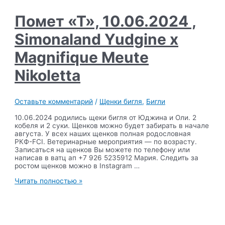
Magnifique
Meute
Помет «Т», 10.06.2024 ,
Fiction
Simonaland Yudgine x
Magnifique Meute
Nikoletta
Оставьте комментарий
/
Щенки бигля
,
Бигли
10.06.2024 родились щеки бигля от Юджина и Оли. 2
кобеля и 2 суки. Щенков можно будет забирать в начале
августа. У всех наших щенков полная родословная
РКФ-FCI. Ветеринарные мероприятия — по возрасту.
Записаться на щенков Вы можете по телефону или
написав в ватц ап +7 926 5235912 Мария. Следить за
ростом щенков можно в Instagram …
Помет
Читать полностью »
«Т»,
10.06.2024
,
Simonaland
Yudgine