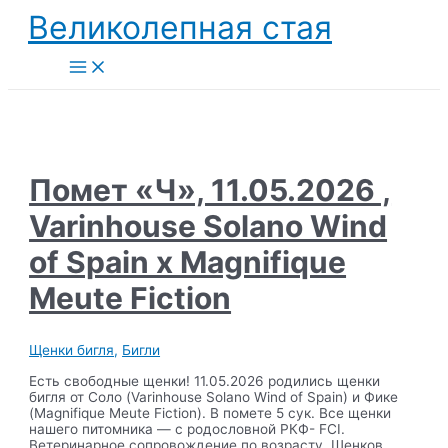
Перейти
Великолепная стая
к
содержимому
Main
Menu
Помет «Ч», 11.05.2026 ,
Varinhouse Solano Wind
of Spain x Magnifique
Meute Fiction
Щенки бигля
,
Бигли
Есть свободные щенки! 11.05.2026 родились щенки
бигля от Соло (Varinhouse Solano Wind of Spain) и Фике
(Magnifique Meute Fiction). В помете 5 сук. Все щенки
нашего питомника — с родословной РКФ- FCI.
Ветеринарное сопровождение по возрасту. Щенков