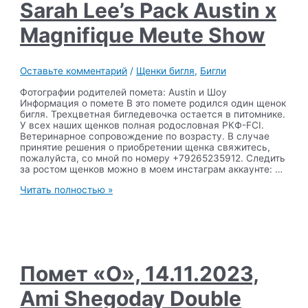
Meute
Sarah Lee’s Pack Austin x
Ursulina
Magnifique Meute Show
Оставьте комментарий
/
Щенки бигля
,
Бигли
Фотографии родителей помета: Austin и Шоу
Информация о помете В это помете родился один щенок
бигля. Трехцветная бигледевочка остается в питомнике.
У всех наших щенков полная родословная РКФ-FCI.
Ветеринарное сопровождение по возрасту. В случае
принятие решения о приобретении щенка свяжитесь,
пожалуйста, со мной по номеру +79265235912. Следить
за ростом щенков можно в моем инстаграм аккаунте: …
Помет
Читать полностью »
«П»,
28.11.2023,
Sarah
Lee’s
Pack
Austin
x
Помет «O», 14.11.2023,
Magnifique
Meute
Ami Shegoday Double
Show