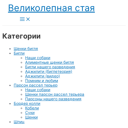
Перейти
Великолепная стая
к
содержимому
Main
Menu
Категории
Щенки бигля
Бигли
Наши собаки
Алиментные щенки бигля
Бигли нашего разведения
Аджилити (биглетеория)
Аджилити (видео)
Помним и любим
Парсон рассел терьер
Наши собаки
Щенки парсон рассел терьера
Парсоны нашего разведения
Бордер колли
Кобели
Суки
Щенки
Шпиц