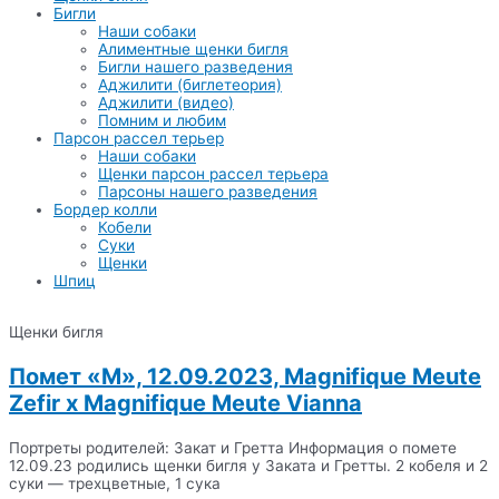
Бигли
Наши собаки
Алиментные щенки бигля
Бигли нашего разведения
Аджилити (биглетеория)
Аджилити (видео)
Помним и любим
Парсон рассел терьер
Наши собаки
Щенки парсон рассел терьера
Парсоны нашего разведения
Бордер колли
Кобели
Суки
Щенки
Шпиц
Щенки бигля
Помет «М», 12.09.2023, Magnifique Meute
Zefir x Magnifique Meute Vianna
Портреты родителей: Закат и Гретта Информация о помете
12.09.23 родились щенки бигля у Заката и Гретты. 2 кобеля и 2
суки — трехцветные, 1 сука