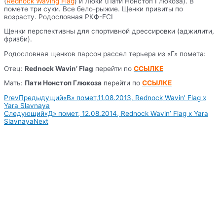
(
Rednock Waving Flag
) и Люки (Пати Нонстоп Глюкоза). В
помете три суки. Все бело-рыжие. Щенки привиты по
возрасту. Родословная РКФ-FCI
Щенки перспективны для спортивной дрессировки (аджилити,
фризби).
Родословная щенков парсон рассел терьера из «Г» помета:
Отец:
Rednock Wavin’ Flag
перейти по
ССЫЛКЕ
Мать:
Пати Нонстоп Глюкоза
перейти по
ССЫЛКЕ
Prev
Предыдущий
«В» помет,11.08.2013, Rednock Wavin’ Flag x
Yara Slavnaya
Следующий
«Д» помет, 12.08.2014, Rednock Wavin’ Flag x Yara
Slavnaya
Next