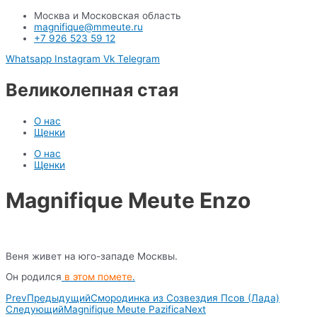
Москва и Московская область
magnifique@mmeute.ru
+7 926 523 59 12
Whatsapp
Instagram
Vk
Telegram
Великолепная стая
О нас
Щенки
О нас
Щенки
Magnifique Meute Enzo
Веня живет на юго-западе Москвы.
Он родился
в этом помете
.
Prev
Предыдущий
Смородинка из Созвездия Псов (Лада)
Следующий
Magnifique Meute Pazifica
Next