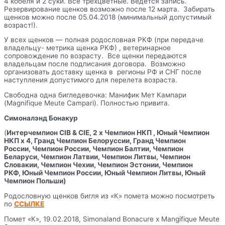
4 кобеля и 2 суки. Все трехцветные. Ведется запись.
Резервирование щенков возможно после 12 марта. Забирать
щенков можно после 05.04.2018 (минимальный допустимый
возраст!).
У всех щенков — полная родословная РКФ (при передаче
владельцу- метрика щенка РКФ) , ветеринарное
сопровождение по возрасту. Все щенки передаются
владельцам после подписания договора. Возможно
организовать доставку щенка в регионы РФ и СНГ после
наступления допустимого для перелета возраста.
Свободна одна бигледевочка: Манифик Мет Кампари
(Magnifique Meute Campari). Полностью привита.
Симоналэнд Бонакур
(
Интерчемпион CIB & CIE, 2 x Чемпион НКП , Юный Чемпион
НКП х 4, Гранд Чемпион Белоруссии, Гранд Чемпион
России, Чемпион России, Чемпион Балтии, Чемпион
Беларуси, Чемпион Латвии, Чемпион Литвы, Чемпион
Словакии, Чемпион Чехии, Чемпион Эстонии, Чемпион
РКФ, Юный Чемпион России, Юный Чемпион Литвы, Юный
Чемпион Польши)
Родословную щенков бигля из «К» помета можно посмотреть
по
ССЫЛКЕ
Помет «К», 19.02.2018, Simonaland Bonacure x Mangifique Meute