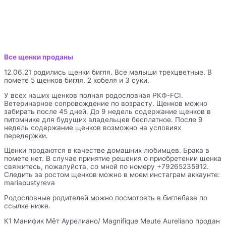
Все щенки проданы
12.06.21 родились щенки бигля. Все малыши трехцветные. В
помете 5 щенков бигля. 2 кобеля и 3 суки.
У всех наших щенков полная родословная РКФ-FCI.
Ветеринарное сопровождение по возрасту. Щенков можно
забирать после 45 дней. До 9 недель содержание щенков в
питомнике для будущих владельцев бесплатное. После 9
недель содержание щенков возможно на условиях
передержки.
Щенки продаются в качестве домашних любимцев. Брака в
помете нет. В случае принятие решения о приобретении щенка
свяжитесь, пожалуйста, cо мной по номеру +79265235912.
Следить за ростом щенков можно в моем инстаграм аккаунте:
mariapustyreva
Родословные родителей можно посмотреть в биглебазе по
ссылке ниже.
К1 Манифик Мёт Аурелиано/ Magnifique Meute Aureliano продан