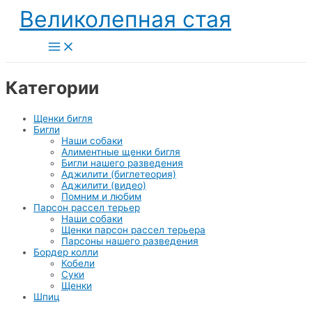
Перейти
Великолепная стая
к
содержимому
Main
Menu
Категории
Щенки бигля
Бигли
Наши собаки
Алиментные щенки бигля
Бигли нашего разведения
Аджилити (биглетеория)
Аджилити (видео)
Помним и любим
Парсон рассел терьер
Наши собаки
Щенки парсон рассел терьера
Парсоны нашего разведения
Бордер колли
Кобели
Суки
Щенки
Шпиц