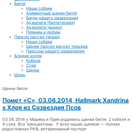
Бигли
Наши собаки
Алиментные щенки бигля
Бигли нашего разведения
Аджилити (биглетеория)
Аджилити (видео)
Помним и любим
Парсон рассел терьер
Наши собаки
Щенки парсон рассел терьера
Парсоны нашего разведения
Бордер колли
Кобели
Суки
Щенки
Шпиц
Щенки бигля
Помет «С», 03.06.2014, Hallmark Xandrina
x Хлоя из Созвездия Псов
03.06.2014 у Марика и Прии родились щенки бигля. 2 кобеля и
4 сука. Все трехцветные. У всех наших щенков — полная
родословная РКФ, ветеринарный паспорт