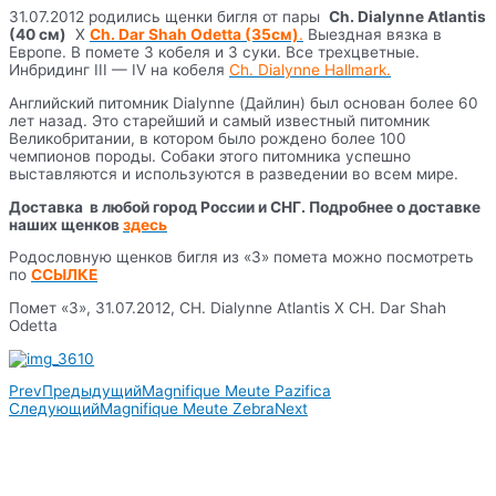
31.07.2012 родились щенки бигля от пары
Ch. Dialynne Atlantis
(40 см)
X
Ch. Dar Shah Odetta (35см)
.
Выездная вязка в
Европе. В помете 3 кобеля и 3 суки. Все трехцветные.
Инбридинг III — IV на кобеля
Ch. Dialynne Hallmark.
Английский питомник Dialynne (Дайлин) был основан более 60
лет назад. Это старейший и самый известный питомник
Великобритании, в котором было рождено более 100
чемпионов породы. Собаки этого питомника успешно
выставляются и используются в разведении во всем мире.
Доставка в любой город России и СНГ. Подробнее о доставке
наших щенков
здесь
Родословную щенков бигля из «З» помета можно посмотреть
по
ССЫЛКЕ
Помет «З», 31.07.2012, CH. Dialynne Atlantis X CH. Dar Shah
Odetta
Prev
Предыдущий
Magnifique Meute Pazifica
Следующий
Magnifique Meute Zebra
Next