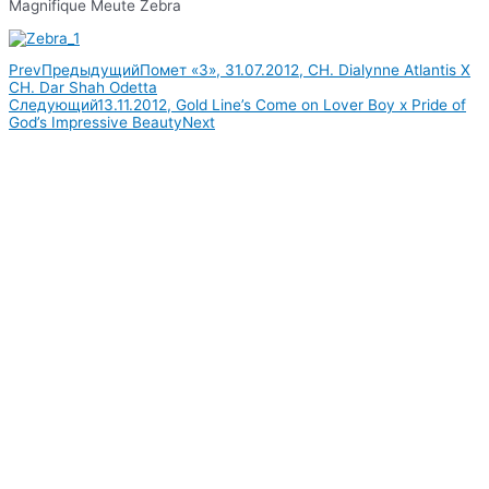
Magnifique Meute Zebra
Prev
Предыдущий
Помет «З», 31.07.2012, CH. Dialynne Atlantis X
CH. Dar Shah Odetta
Следующий
13.11.2012, Gold Line’s Come on Lover Boy x Pride of
God’s Impressive Beauty
Next